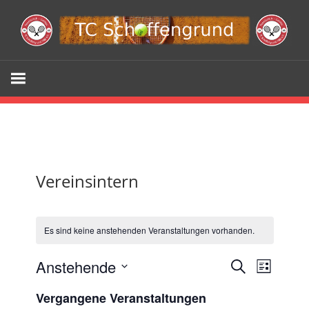
Zum
Inhalt
springen
Webseite
TC
Schöffengr
e.V.
Vereinsintern
Es sind keine anstehenden Veranstaltungen vorhanden.
Anstehende
Veransta
Veran
SUCHE
LISTE
Ansic
Datum
Suche
Vergangene Veranstaltungen
wählen.