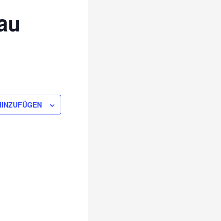
bau
HINZUFÜGEN