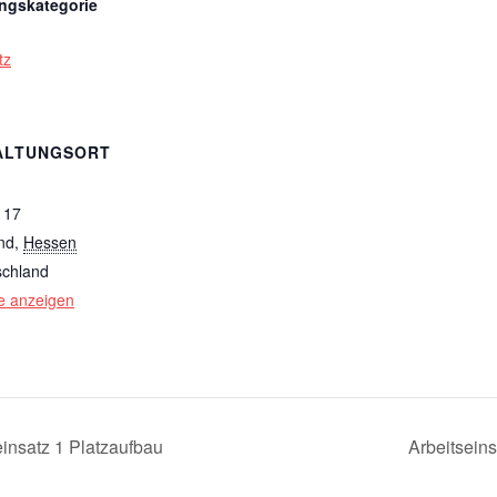
ungskategorie
tz
ALTUNGSORT
 17
nd
,
Hessen
schland
e anzeigen
insatz 1 Platzaufbau
Arbeitsein