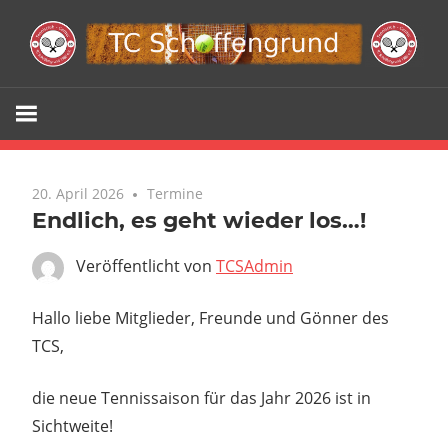
Zum
Inhalt
springen
Webseite
TC
Schöffengr
20. April 2026
Termine
Endlich, es geht wieder los…!
e.V.
Veröffentlicht von
TCSAdmin
Hallo liebe Mitglieder, Freunde und Gönner des
TCS,
die neue Tennissaison für das Jahr 2026 ist in
Sichtweite!