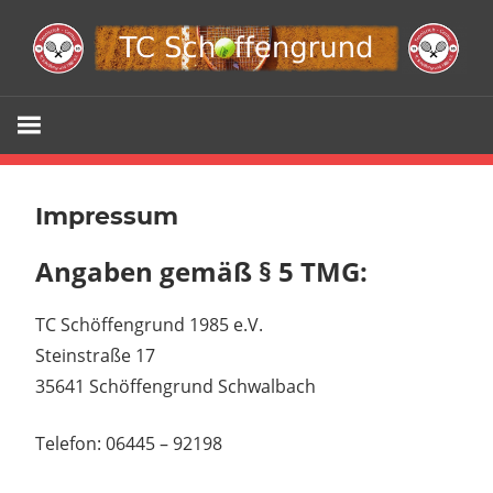
Zum
Inhalt
springen
Webseite
TC
Schöffengr
Impressum
e.V.
Angaben gemäß § 5 TMG:
TC Schöffengrund 1985 e.V.
Steinstraße 17
35641 Schöffengrund Schwalbach
Telefon: 06445 – 92198