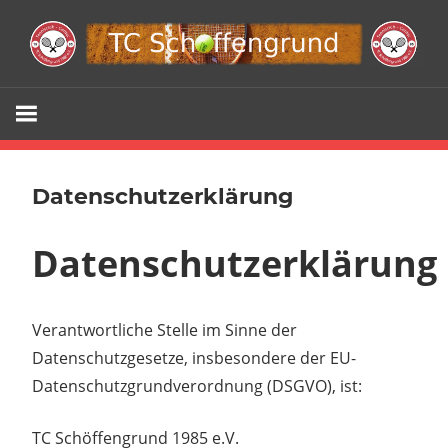
Zum
Inhalt
springen
Webseite
TC
Schöffengr
Datenschutzerklärung
e.V.
Datenschutzerklärung
Verantwortliche Stelle im Sinne der
Datenschutzgesetze, insbesondere der EU-
Datenschutzgrundverordnung (DSGVO), ist:
TC Schöffengrund 1985 e.V.