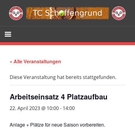
Zum
Inhalt
springen
Webseite
TC
Schöffengr
« Alle Veranstaltungen
e.V.
Diese Veranstaltung hat bereits stattgefunden.
Arbeitseinsatz 4 Platzaufbau
22. April 2023 @ 10:00
-
14:00
Anlage + Plätze für neue Saison vorbereiten.