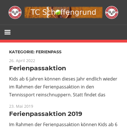
Zum
Inhalt
springen
Webseite
TC
KATEGORIE:
FERIENPASS
Schöffengr
26. April 2022
Ferienpassaktion
e.V.
Kids ab 6 Jahren können dieses Jahr endlich wieder
im Rahmen der Ferienpassaktion in den
Tennissport reinschnuppern. Statt findet das
23. Mai 2019
Ferienpassaktion 2019
Im Rahmen der Ferienpassaktion können Kids ab 6